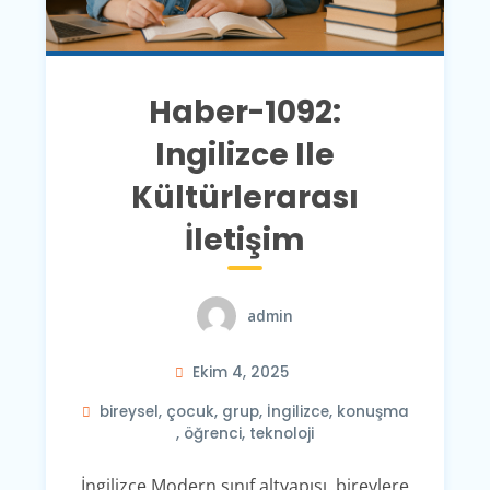
Haber-1092:
Ingilizce Ile
Kültürlerarası
İletişim
admin
Ekim 4, 2025
bireysel
,
çocuk
,
grup
,
İngilizce
,
konuşma
,
öğrenci
,
teknoloji
İngilizce Modern sınıf altyapısı, bireylere