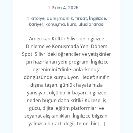
Ekim 4, 2025
atölye
,
danışmanlık
,
fırsat
,
İngilizce
,
kariyer
,
konuşma
,
kurs
,
uluslararası
Amerikan Kültür Silivri’de İngilizce
Dinleme ve Konuşmada Yeni Dönem
Spot: Silivri’deki öğrenciler ve yetişkinler
için hazırlanan yeni program, İngilizce
öğrenimini “dinle–anla–konuş”
döngüsünde kurguluyor. Hedef; sınıfın
dışına taşan, günlük hayata hızla
yansıyan, ölçülebilir başarı. İngilizce
neden bugün daha kritik? Küresel iş
gücü, dijital eğitim platformları ve
seyahat alışkanlıkları, İngilizce bilgisini
yalnızca bir artı değil, temel bir […]