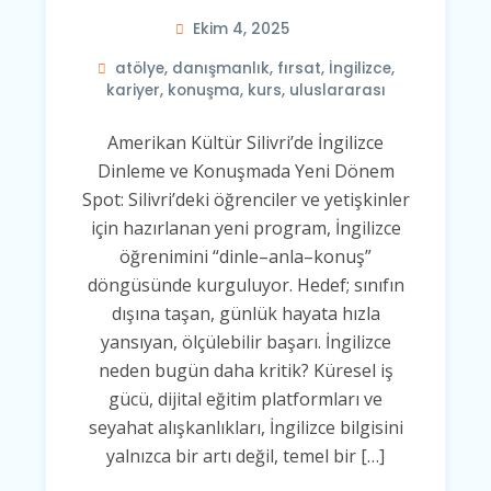
Ekim 4, 2025
atölye
,
danışmanlık
,
fırsat
,
İngilizce
,
kariyer
,
konuşma
,
kurs
,
uluslararası
Amerikan Kültür Silivri’de İngilizce
Dinleme ve Konuşmada Yeni Dönem
Spot: Silivri’deki öğrenciler ve yetişkinler
için hazırlanan yeni program, İngilizce
öğrenimini “dinle–anla–konuş”
döngüsünde kurguluyor. Hedef; sınıfın
dışına taşan, günlük hayata hızla
yansıyan, ölçülebilir başarı. İngilizce
neden bugün daha kritik? Küresel iş
gücü, dijital eğitim platformları ve
seyahat alışkanlıkları, İngilizce bilgisini
yalnızca bir artı değil, temel bir […]