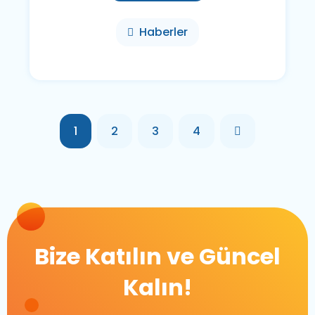
Haberler
1
2
3
4
Bize Katılın ve Güncel
Kalın!