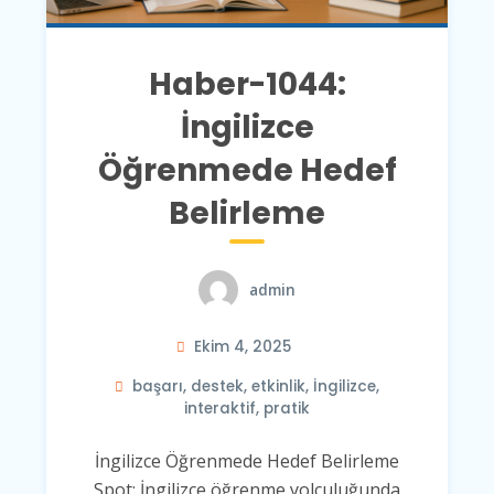
Haber-1044:
İngilizce
Öğrenmede Hedef
Belirleme
admin
Ekim 4, 2025
başarı
,
destek
,
etkinlik
,
İngilizce
,
interaktif
,
pratik
İngilizce Öğrenmede Hedef Belirleme
Spot: İngilizce öğrenme yolculuğunda