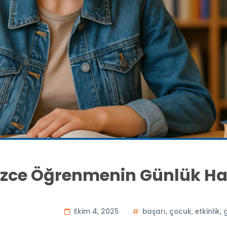
lizce Öğrenmenin Günlük Ha
Ekim 4, 2025
başarı
,
çocuk
,
etkinlik
,