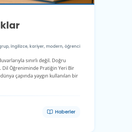
aklar
grup
,
İngilizce
,
kariyer
,
modern
,
öğrenci
uvarlarıyla sınırlı değil. Doğru
r. Dil Öğreniminde Pratiğin Yeri Bir
i dünya çapında yaygın kullanılan bir
Haberler