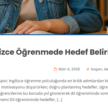
lizce Öğrenmede Hedef Beli
Ekim 4, 2025
başarı
,
de
ot: İngilizce öğrenme yolculuğunda en kritik adımlardan biri,
anı, motivasyonu düşürürken; doğru planlanmış hedefler, öğren
, öğrencilerine bu konuda yol göstererek dil öğreniminde so
nemi Dil öğreniminde hedefler, […]