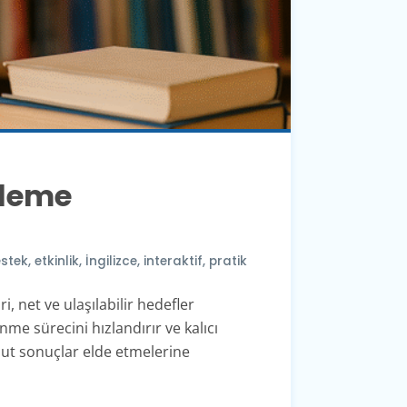
rleme
stek
,
etkinlik
,
İngilizce
,
interaktif
,
pratik
 net ve ulaşılabilir hedefler
me sürecini hızlandırır ve kalıcı
mut sonuçlar elde etmelerine