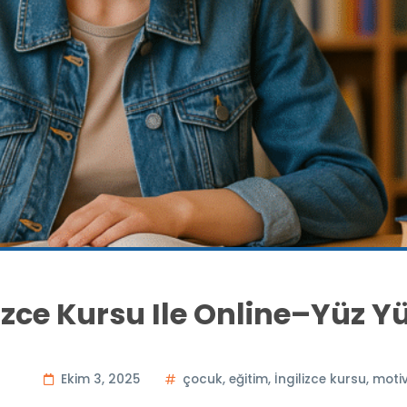
izce Kursu Ile Online–Yüz Y
Ekim 3, 2025
çocuk
,
eğitim
,
İngilizce kursu
,
moti