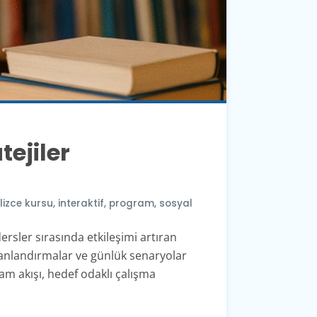
tejiler
ilizce kursu
,
interaktif
,
program
,
sosyal
rsler sırasında etkileşimi artıran
 canlandırmalar ve günlük senaryolar
am akışı, hedef odaklı çalışma