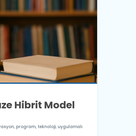
üze Hibrit Model
vasyon
,
program
,
teknoloji
,
uygulamalı