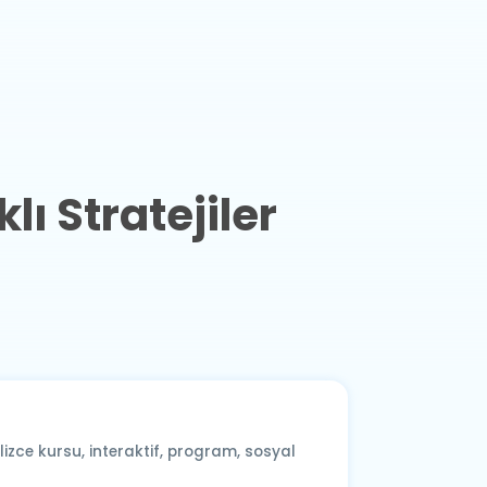
ı Stratejiler
ilizce kursu
,
interaktif
,
program
,
sosyal