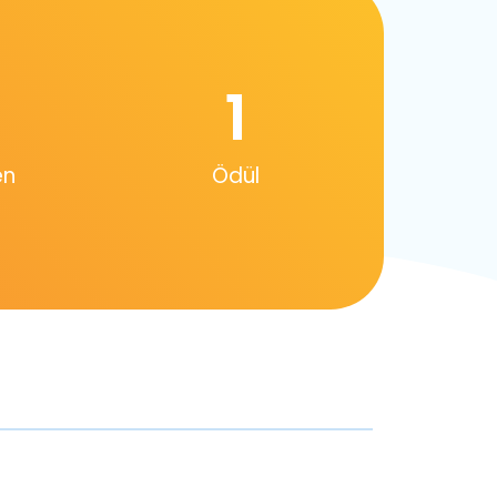
1
en
Ödül