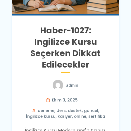
Haber-1027:
Ingilizce Kursu
Seçerken Dikkat
Edilecekler
admin
Ekim 3, 2025
deneme
,
ders
,
destek
,
güncel
,
İngilizce kursu
,
kariyer
,
online
,
sertifika
İngilizce Kursu Modern sınıf altyapısı,