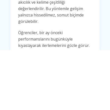
akıcılık ve kelime çeşitliliği
değerlendirilir. Bu yöntemle gelişim
yalnızca hissedilmez, somut biçimde
görülebilir.
Öğrenciler, bir ay önceki
performanslarını bugünküyle
kıyaslayarak ilerlemelerini gözle görür.
Bu da motivasyonu katlar.
Sonuç
Konuşma kulüpleri,
İngilizce
öğrenme
sürecinde teoriyi pratiğe dönüştüren en
güçlü araçlardan biridir.
Amerikan
Kültür Silivri’nin
sunduğu programlar